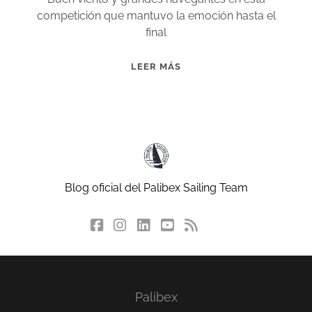
competición que mantuvo la emoción hasta el
final
ÉXITO
LEER MÁS
DE
PARTICIPACIÓN
EN
EL
I
TROFEO
PALIBEX
Blog oficial del Palibex Sailing Team
DE
VELA
facebook
instagram
linkedin
youtube
rss
social_icon_cu
J80
Palibex