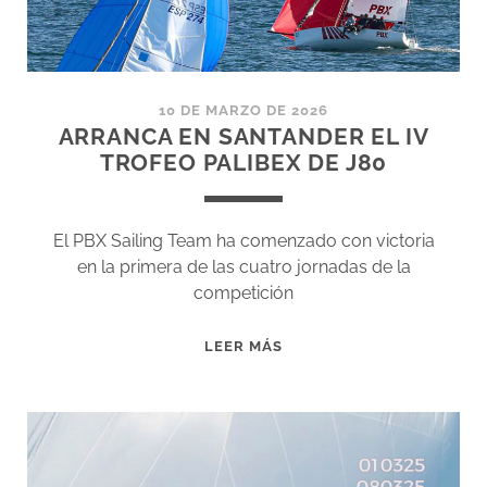
TRAS
LA
JORNADA
DEL
10 DE MARZO DE 2026
21
ARRANCA EN SANTANDER EL IV
DE
TROFEO PALIBEX DE J80
MARZO
El PBX Sailing Team ha comenzado con victoria
en la primera de las cuatro jornadas de la
competición
ARRANCA
LEER MÁS
EN
SANTANDER
EL
IV
TROFEO