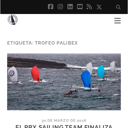
facebook
instagram
linkedin
youtube
rss
social_ico
ETIQUETA:
TROFEO PALIBEX
30 DE MARZO DE 2026
EL PBX SAILING TEAM FINALIZA