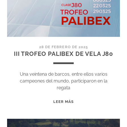
PALIBEX
DE
J80
28 DE FEBRERO DE 2025
III TROFEO PALIBEX DE VELA J80
Una veintena de barcos, entre ellos varios
campeones del mundo, participaron en la
regata
III
LEER MÁS
TROFEO
PALIBEX
DE