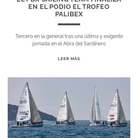
EN EL PODIO EL TROFEO
PALIBEX
Tercero en la general tras una última y exigente
jornada en el Abra del Sardinero
EL
LEER MÁS
PBX
SAILING
TEAM
FINALIZA
EN
EL
PODIO
EL
TROFEO
PALIBEX