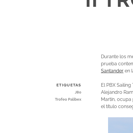
Durante los me
prueba contem
Santander
en 
El PBX Sailing
ETIQUETAS
Alejandro Ramo
J80
Martín, ocupa 
Trofeo Palibex
el título cons