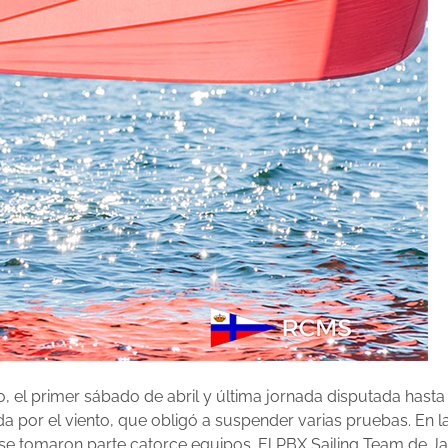
io, el primer sábado de abril y última jornada disputada has
 por el viento, que obligó a suspender varias pruebas. En l
se tomaron parte catorce equipos. El PBX Sailing Team de J