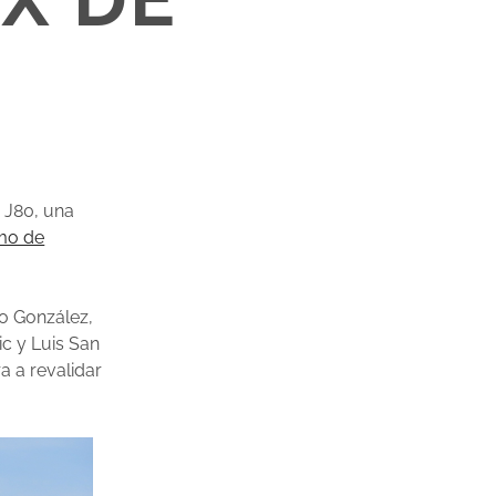
 J80, una
imo de
o González,
c y Luis San
a a revalidar