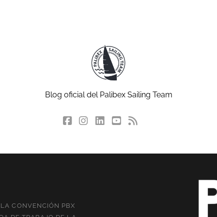
Blog oficial del Palibex Sailing Team
facebook
instagram
linkedin
youtube
rss
social_icon_cu
N LA CONVENCIÓN PBX