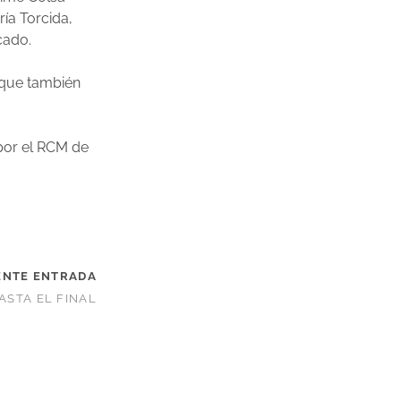
ría Torcida,
cado.
a que también
 por el RCM de
ENTE ENTRADA
ASTA EL FINAL