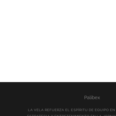
Palibex
LA VELA REFUERZA EL ESPÍRITU DE EQUIPO E