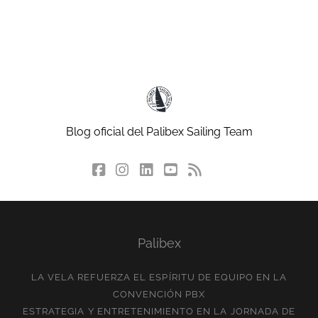
Blog oficial del Palibex Sailing Team
facebook
instagram
linkedin
youtube
rss
social_icon_cu
Palibex
LA VELA REFUERZA EL ESPÍRITU DE EQUIPO EN LA
CONVENCIÓN PBX
ESTRATEGIA Y ENTRETENIMIENTO EN LA JORNADA DE