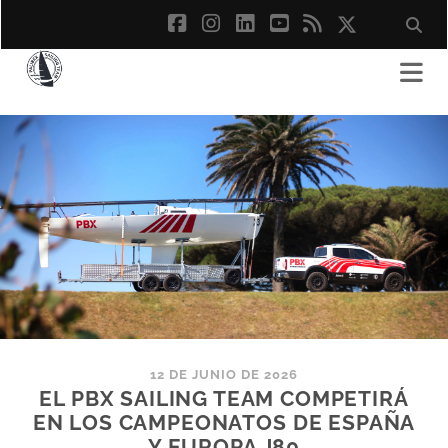
facebook
instagram
linkedin
youtube
rss
social_ico
12 DE JUNIO DE 2026
EL PBX SAILING TEAM COMPETIRÁ
EN LOS CAMPEONATOS DE ESPAÑA
Y EUROPA J80