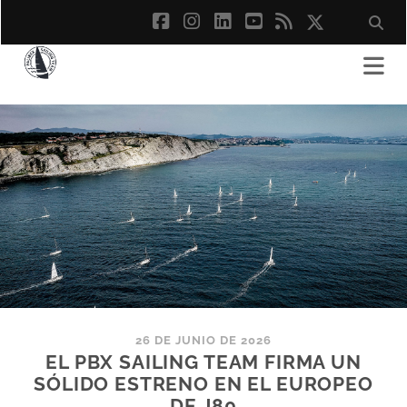
facebook
instagram
linkedin
youtube
rss
social_ico
26 DE JUNIO DE 2026
EL PBX SAILING TEAM FIRMA UN
SÓLIDO ESTRENO EN EL EUROPEO
DE J80