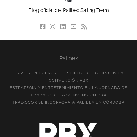
Blog oficial del Palibex Sailing Team
facebook
instagram
linkedin
youtube
rss
social_icon_cu
Palibex
LA VELA REFUERZA EL ESPÍRITU DE EQUIPO EN LA
CONVENCIÓN PBX
ESTRATEGIA Y ENTRETENIMIENTO EN LA JORNADA DE
TRABAJO DE LA CONVENCIÓN PBX
TRADISCOR SE INCORPORA A PALIBEX EN CÓRDOBA