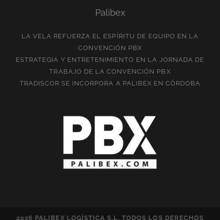
Palibex
LA VELA REFUERZA EL ESPÍRITU DE EQUIPO EN LA
CONVENCIÓN PBX
ESTRATEGIA Y ENTRETENIMIENTO EN LA JORNADA DE
TRABAJO DE LA CONVENCIÓN PBX
TRADISCOR SE INCORPORA A PALIBEX EN CÓRDOBA
2026 PALIBEX LOGÍSTICA S.L. TODOS LOS DERECHOS