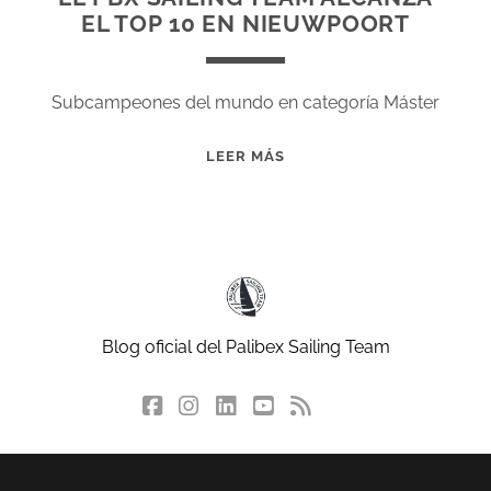
EL TOP 10 EN NIEUWPOORT
Subcampeones del mundo en categoría Máster
EL
LEER MÁS
PBX
SAILING
TEAM
ALCANZA
EL
TOP
10
Blog oficial del Palibex Sailing Team
EN
NIEUWPOORT
facebook
instagram
linkedin
youtube
rss
social_icon_cu