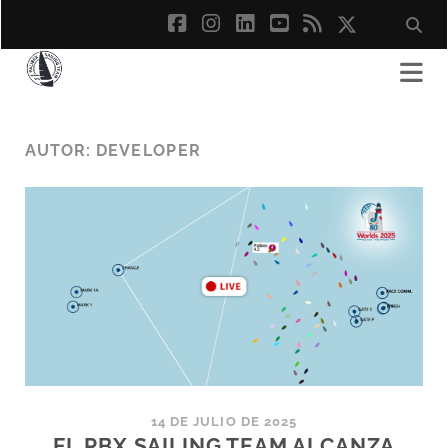
facebook
instagram
linkedin
youtube
rss
social_ico
AUTOR:
DEVELOPER
14 DE JULIO DE 2025
EL PBX SAILING TEAM ALCANZA